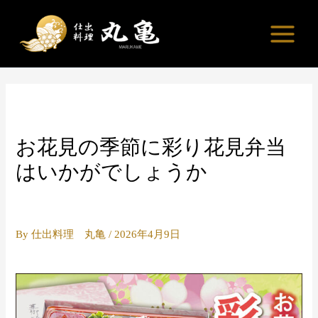
内
容
を
ス
キ
ッ
プ
お花見の季節に彩り花見弁当
はいかがでしょうか
By
仕出料理 丸亀
/
2026年4月9日