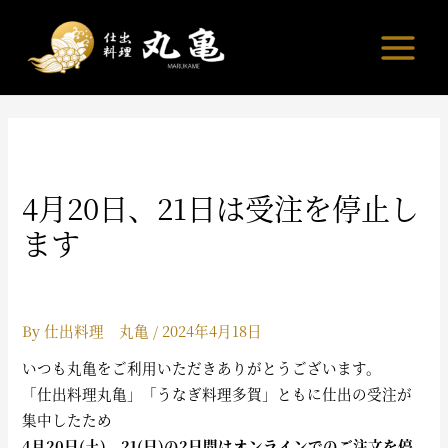
内
容
を
ス
キ
ッ
プ
4月20日、21日は受注を停止し
ます
By
仕出料理 丸亀
/
2024年4月18日
いつも丸亀をご利用いただきありがとうございます。
「仕出料理丸亀」「うなぎ料理多賀」ともに仕出の受注が
集中したため
4月20日(土)、21(日)の2日間はオンラインでのご注文を停