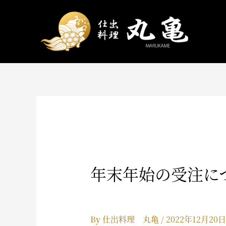
内
容
を
ス
キ
ッ
プ
年末年始の受注に
By
仕出料理 丸亀
/
2022年12月20日