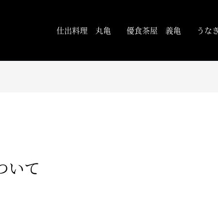
仕出料理 丸亀
優食茶屋 義亀
うなぎ
ついて