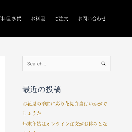
料理 多賀
お料理
ご注文
お問い合わせ
検
索
対
最近の投稿
象
:
お花見の季節に彩り花見弁当はいかがで
しょうか
年末年始はオンライン注文がお休みとな