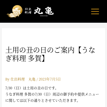
内
容
を
ス
キ
ッ
プ
土用の丑の日のご案内【うな
ぎ料理 多賀】
By
仕出料理 丸亀
/
2023年7月5日
7/30（日）は土用の丑の日です。
うなぎ料理 多賀の7/30（日）周辺の御予約や提供メニュー
に関しては以下の通りとさせていただきます。