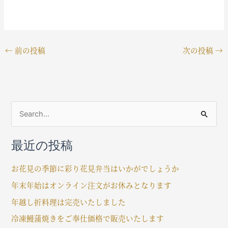
←
前の投稿
次の投稿
→
検
索
最近の投稿
対
象
お花見の季節に彩り花見弁当はいかがでしょうか
:
年末年始はオンライン注文がお休みとなります
年越し折料理は完売いたしました
冷凍鰻蒲焼きをご奉仕価格で販売いたします